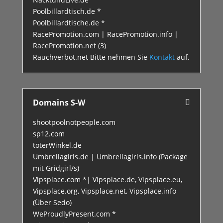
Poolbillardtisch.de *
Poolbillardtische.de *
RacePromotion.com | RacePromotion.info |
RacePromotion.net (3)
Rauchverbot.net Bitte nehmen Sie
Kontakt
auf.
Domains S-W
shootpoolnotpeople.com
sp12.com
toterWinkel.de
Umbrellagirls.de | Umbrellagirls.info (Package
mit Gridgirl/s)
Vipsplace.com *| Vipsplace.de, Vipsplace.eu,
Vipsplace.org, Vipsplace.net, Vipsplace.info
(Über Sedo)
WeProudlyPresent.com *