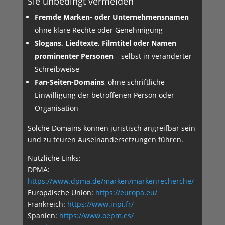
Sie unbedingt vermeiden
Fremde Marken- oder Unternehmensnamen
–
ohne klare Rechte oder Genehmigung
Slogans, Liedtexte, Filmtitel oder Namen
prominenter Personen
– selbst in veränderter
Schreibweise
Fan-Seiten-Domains
, ohne schriftliche
Einwilligung der betrof­fenen Person oder
Organisation
Solche Domains können juristisch angreifbar sein
und zu teuren Auseinandersetzungen führen.
Nützliche Links:
DPMA:
https://www.dpma.de/marken/markenrecherche/
Europäische Union:
https://europa.eu/
Frankreich:
https://www.inpi.fr/
Spanien:
https://www.oepm.es/