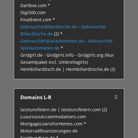
Dartbox.com *
Digi500.com
FinalEvent.com *
GebrauchteBillardtische.de
-
Gebrauchte-
Billardtische.de
(2) *
GebrauchteSpielautomaten.de
-
Gebrauchte-
Spielautomaten.de
*
Gridgirl.de - Gridgirls.info - Gridgirls.org (Nur
Gesamtpaket incl. Umbrellagirls)
Heimbillardtisch.de | Heimbillardtische.de (2)
Domains L-R
lasstunsfeiern.de | lasstunsfeiern.com (2)
LuxuriousAccommodations.com
MortgageLoansForHomes.com *
Motorradfinanzierungen.de
NacktundLive.de *