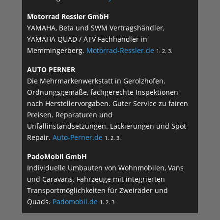
Motorrad Ressler GmbH
YAMAHA, Beta und SWM Vertragshändler,
YAMAHA QUAD / ATV Fachhändler in
Memmingerberg.
Motorrad-Ressler.de
1. 2. 3.
AUTO PERNER
Die Mehrmarkenwerkstatt in Gerolzhofen.
Ordnungsgemäße, fachgerechte Inspektionen
nach Herstellervorgaben. Guter Service zu fairen
Preisen. Reparaturen und
Unfallinstandsetzungen. Lackierungen und Spot-
Repair.
Auto-Perner.de
1. 2. 3.
PadoMobil GmbH
Individuelle Umbauten von Wohnmobilen, Vans
und Caravans. Fahrzeuge mit integrierten
Transportmöglichkeiten für Zweiräder und
Quads.
Padomobil.de
1. 2. 3.